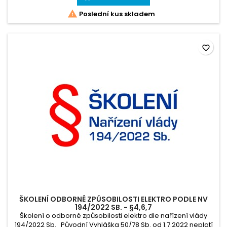

Poslední kus skladem
favorite_border
ŠKOLENÍ ODBORNÉ ZPŮSOBILOSTI ELEKTRO PODLE NV
194/2022 SB. - §4,6,7
Školení o odborné způsobilosti elektro dle nařízení vlády
194/2022 Sb. Původní Vyhláška 50/78 Sb. od 1.7.2022 neplatí