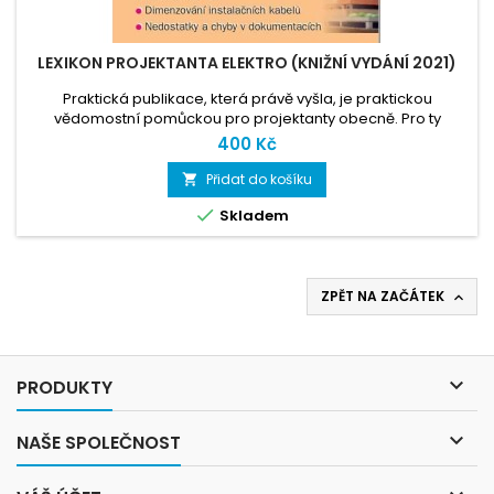
LEXIKON PROJEKTANTA ELEKTRO (KNIŽNÍ VYDÁNÍ 2021)
Praktická publikace, která právě vyšla, je praktickou
vědomostní pomůckou pro projektanty obecně. Pro ty
začínající i ty zkušené. Každý skutečný odborník totiž své
400 Kč
vědomosti časem reviduje a obnovuje. Obsah nabízí stěžejní
body pro tvorbu předprojektové přípravy a následně
Přidat do košíku

zpracování konkrétního projektu.

Skladem
ZPĚT NA ZAČÁTEK


PRODUKTY

NAŠE SPOLEČNOST