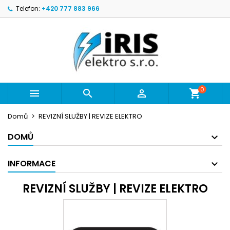
Telefon:
+420 777 883 966
Můj seznam přání
((modalTitle))
Vytvořit seznam přání
Přihlásit se
Vytvořit nový seznam
add_circle_outline
((confirmMessage))
Musíte být přihlášen, abyste si mohli výrobky uložit do s
Název seznamu přání
přání.
((cancelText))
((modalDel
Zrušit
P
0



Zrušit
Vytvořit se
Domů
REVIZNÍ SLUŽBY | REVIZE ELEKTRO
DOMŮ
INFORMACE
REVIZNÍ SLUŽBY | REVIZE ELEKTRO