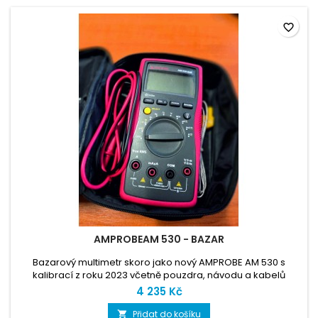
favorite_border
AMPROBEAM 530 - BAZAR
Bazarový multimetr skoro jako nový AMPROBE AM 530 s
kalibrací z roku 2023 včetně pouzdra, návodu a kabelů
4 235 Kč
Přidat do košíku
