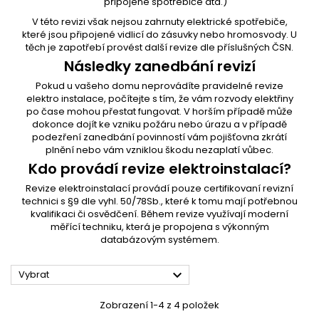
připojené spotřebiče atd.)
V této revizi však nejsou zahrnuty elektrické spotřebiče,
které jsou připojené vidlicí do zásuvky nebo hromosvody. U
těch je zapotřebí provést další revize dle příslušných ČSN.
Následky zanedbání revizí
Pokud u vašeho domu neprovádíte pravidelné revize
elektro instalace, počítejte s tím, že vám rozvody elektřiny
po čase mohou přestat fungovat. V horším případě může
dokonce dojít ke vzniku požáru nebo úrazu a v případě
podezření zanedbání povinností vám pojišťovna zkrátí
plnění nebo vám vzniklou škodu nezaplatí vůbec.
Kdo provádí revize elektroinstalací?
Revize elektroinstalací provádí pouze certifikovaní revizní
technici s §9 dle vyhl. 50/78Sb., které k tomu mají potřebnou
kvalifikaci či osvědčení. Během revize využívají moderní
měřící techniku, která je propojena s výkonným
databázovým systémem.

Vybrat
Zobrazení 1-4 z 4 položek