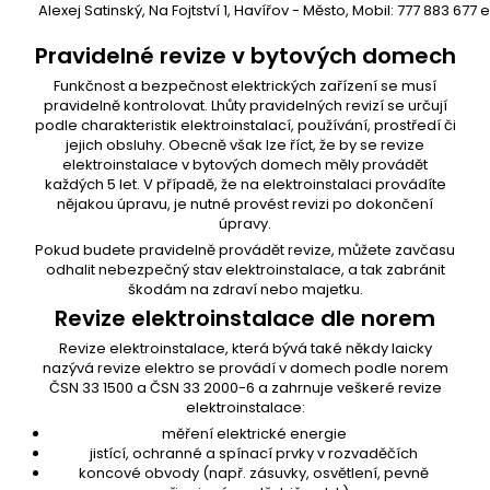
Alexej Satinský, Na Fojtství 1, Havířov - Město, Mobil: 777 883 677 
Pravidelné revize v bytových domech
Funkčnost a bezpečnost elektrických zařízení se musí
pravidelně kontrolovat. Lhůty pravidelných revizí se určují
podle charakteristik elektroinstalací, používání, prostředí či
jejich obsluhy. Obecně však lze říct, že by se
revize
elektroinstalace
v bytových domech měly provádět
každých 5 let. V případě, že na elektroinstalaci provádíte
nějakou úpravu, je nutné provést revizi po dokončení
úpravy.
Pokud budete pravidelně provádět revize, můžete zavčasu
odhalit nebezpečný stav elektroinstalace, a tak zabránit
škodám na zdraví nebo majetku.
Revize elektroinstalace dle norem
Revize elektroinstalace, která bývá také někdy laicky
nazývá revize elektro se provádí v domech podle norem
ČSN 33 1500 a ČSN 33 2000-6 a zahrnuje veškeré revize
elektroinstalace:
měření elektrické energie
jistící, ochranné a spínací prvky v rozvaděčích
koncové obvody (např. zásuvky, osvětlení, pevně