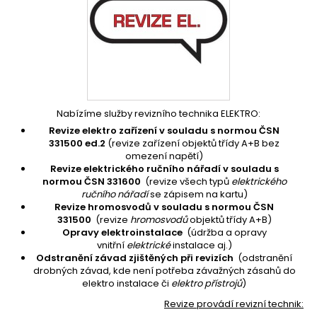
Nabízíme služby revizního technika ELEKTRO:
Revize elektro zařízení v souladu s normou ČSN
331500 ed.2
(revize zařízení objektů třídy A+B bez
omezení napětí)
Revize elektrického ručního nářadí v souladu s
normou ČSN 331600
(revize všech typů
elektrického
ručního nářadí
se zápisem na kartu)
Revize hromosvodů v souladu s normou ČSN
331500
(revize
hromosvodů
objektů třídy A+B)
Opravy elektroinstalace
(údržba a opravy
vnitřní
elektrické
instalace aj.)
Odstranění závad zjištěných při revizích
(odstranění
drobných závad, kde není potřeba závažných zásahů do
elektro instalace či
elektro přístrojů
)
Revize provádí revizní technik: