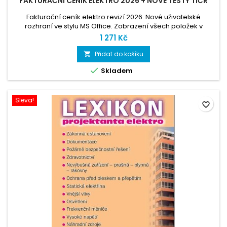
FAKTURAČNÍ CENÍK ELEKTRO 2026 + NOVÉ TESTY TIČR
Fakturační ceník elektro revizí 2026. Nové uživatelské
rozhraní ve stylu MS Office. Zobrazení všech položek v
jednom náhledu. Umožňuje informativní náhled sestavy
1 271 Kč
aktuální revizní zprávy, která obsahuje jen zadané položky.
Přidat do košíku


Skladem
Sleva!
favorite_border