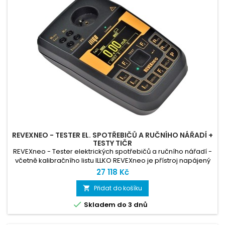
REVEXNEO - TESTER EL. SPOTŘEBIČŮ A RUČNÍHO NÁŘADÍ +
TESTY TIČR
REVEXneo - Tester elektrických spotřebičů a ručního nářadí​ -
včetně kalibračního listu ILLKO REVEXneo je přístroj napájený
ze sítě i z baterií pro kontroly a revize el. spotřebičů dle ČSN
27 118 Kč
33 1600 ed.2
Přidat do košíku


Skladem do 3 dnů