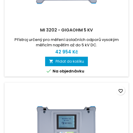
MI 3202 - GIGAOHM 5 KV
Přístroj určený pro měření izolačních odporů vysokým
měřicím napětím až do 5 kV DC.
42 954 Kč
Přidat do košíku


Na objednávku
favorite_border