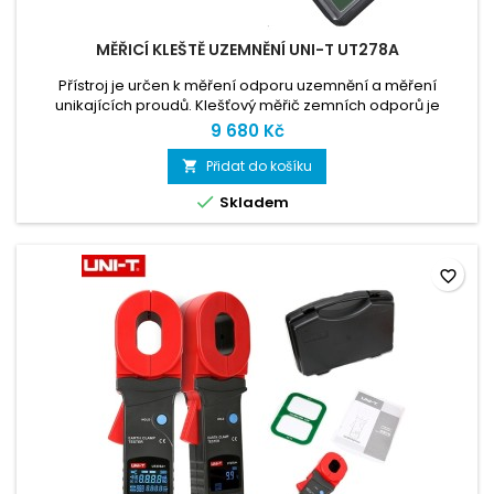
MĚŘICÍ KLEŠTĚ UZEMNĚNÍ UNI-T UT278A
Přístroj je určen k měření odporu uzemnění a měření
unikajících proudů. Klešťový měřič zemních odporů je
vhodné použít tam, kde není možné použít klasickou metodu
9 680 Kč
měření pomocí sond. Klešťový měřič uzemnění není možné
použít u jednosvodových hromosvodů! Jedná se spolehlivý
Přidat do košíku

přístroj kvalitního výrobce s nejlepším poměrem cena /

Skladem
výkon na trhu. Přístroj...
favorite_border