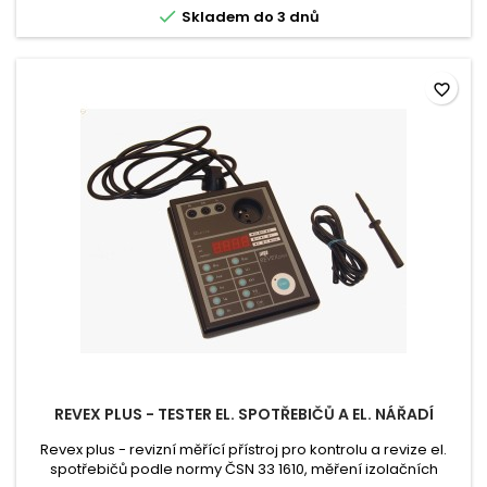

Skladem do 3 dnů
favorite_border
REVEX PLUS - TESTER EL. SPOTŘEBIČŮ A EL. NÁŘADÍ
Revex plus - revizní měřící přístroj pro kontrolu a revize el.
spotřebičů podle normy ČSN 33 1610, měření izolačních