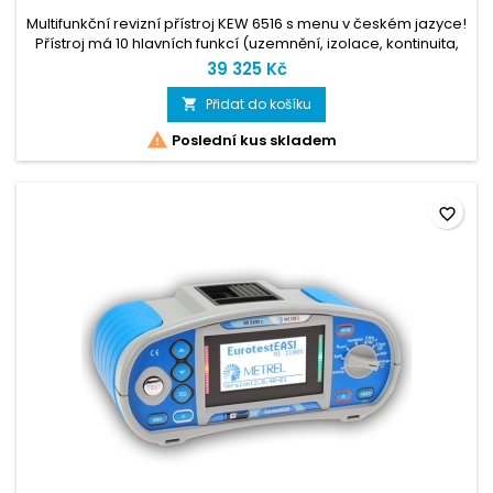
Multifunkční revizní přístroj KEW 6516 s menu v českém jazyce!
Přístroj má 10 hlavních funkcí (uzemnění, izolace, kontinuita,
smyčka, PSC, PFC, napětí, frekvence, fázová sekvence, RCD),
39 325 Kč
barevná obrazovka, nápověda. Ve spolupráci s Kyoritsu
jsme pro Vás přepoložili instruktážní video k tomuto
Přidat do košíku

přístroji. Najdete ho zde.

Poslední kus skladem
favorite_border