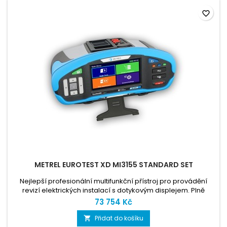
favorite_border
METREL EUROTEST XD MI3155 STANDARD SET
Nejlepší profesionální multifunkční přístroj pro provádění
revizí elektrických instalací s dotykovým displejem. Plně
vybavený pro profesionální použití Sestava Standard Set má
73 754 Kč
oproti sestavě Euro Set méně příslušenství, přístroj jako
takový je stejný.
Přidat do košíku
