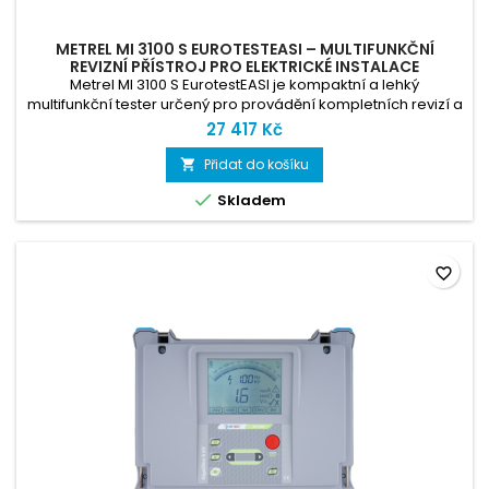
METREL MI 3100 S EUROTESTEASI – MULTIFUNKČNÍ
REVIZNÍ PŘÍSTROJ PRO ELEKTRICKÉ INSTALACE
Metrel MI 3100 S EurotestEASI je kompaktní a lehký
multifunkční tester určený pro provádění kompletních revizí a
kontrol elektrických instalací podle normy ČSN EN 61557.
27 417 Kč
Nabízí intuitivní české menu, vestavěná schémata zapojení
přímo na displeji, rychlé měření impedance smyčky bez
Přidat do košíku

vybavení proudových chráničů (RCD) a automatické

Skladem
vyhodnocení výsledků...
favorite_border