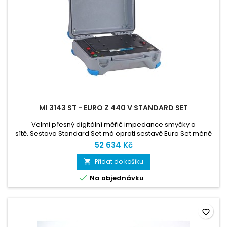
MI 3143 ST - EURO Z 440 V STANDARD SET
Velmi přesný digitální měřič impedance smyčky a
sítě. Sestava Standard Set má oproti sestavě Euro Set méně
příslušenství, přístroj jako takový je stejný. Výrobce nabízí
52 634 Kč
řadu volitelného příslušenství, které nemáme běžně v
nabidce. Přístoj i příslušenství pouze na objednávku
Přidat do košíku


Na objednávku
favorite_border