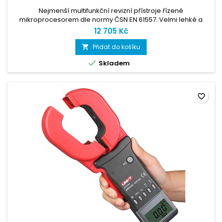
Nejmenší multifunkční revizní přístroje řízené
mikroprocesorem dle normy ČSN EN 61557. Velmi lehké a
kompaktní a přitom odolný proti jak mechanickému, tak i
12 705 Kč
elektrickému přetížení. Při jeho konstrukci byly využity
zkušenosti předchozích verzí.
Přidat do košíku


Skladem
favorite_border