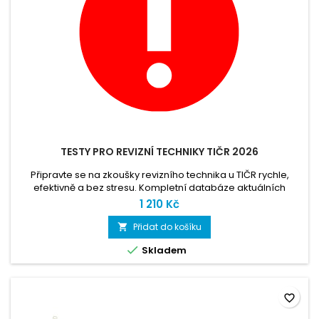
TESTY PRO REVIZNÍ TECHNIKY TIČR 2026
Připravte se na zkoušky revizního technika u TIČR rychle,
efektivně a bez stresu. Kompletní databáze aktuálních
testových otázek a správných odpovědí pro rok 2026. 👉
1 210 Kč
Vyzkoušejte zdarma DEMO verzi a přesvědčte se sami.
Zdarma ke stažení demoverze a po zaplacení vložíte
Přidat do košíku

licenční klíč, který zasíláme emailem. AKTUALIZACE 7/2026

Skladem
favorite_border