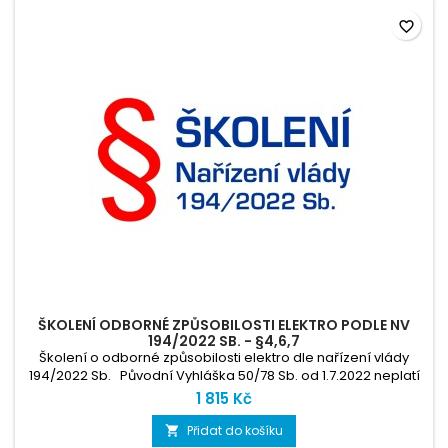
favorite_border
ŠKOLENÍ ODBORNÉ ZPŮSOBILOSTI ELEKTRO PODLE NV
194/2022 SB. - §4,6,7
Školení o odborné způsobilosti elektro dle nařízení vlády
194/2022 Sb. Původní Vyhláška 50/78 Sb. od 1.7.2022 neplatí
Pokud vám termín nevyhovuje, tak se zastavte každý všední
1 815 Kč
den v 9 hodin
Přidat do košíku
