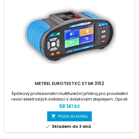
METREL EUROTESTXC ST MI 3152
Špičkový profesionální multifunkční přístroj pro provádění
revizí elektrických instalací s dotykovým displejem. Oproti
sestavě Euro Set má méně příslušenství, přístroj jako takový
58 141 Kč
je stejný.
Přidat do košíku


Skladem do 3 dnů