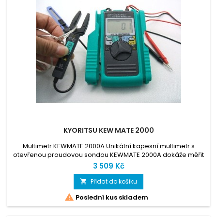
KYORITSU KEW MATE 2000
Multimetr KEWMATE 2000A Unikátní kapesní multimetr s
otevřenou proudovou sondou KEWMATE 2000A dokáže měřit
proud do 60 A ac/dc. Je malý a lehký. Díky jeho mechanické
3 509 Kč
odolnosti jej můžete každý den používat v terénu. Jeho
gumové pouzdro umožňuje praktické uložení kabelů i
Přidat do košíku

proudové sondy a chrání přístroj proti mechanickému

Poslední kus skladem
poškození.