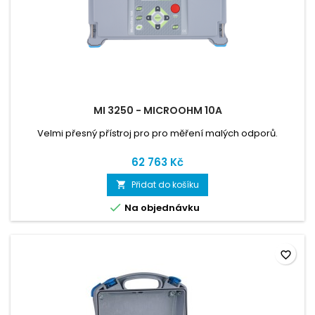
MI 3250 - MICROOHM 10A
Velmi přesný přístroj pro pro měření malých odporů.
62 763 Kč
Přidat do košíku


Na objednávku
favorite_border