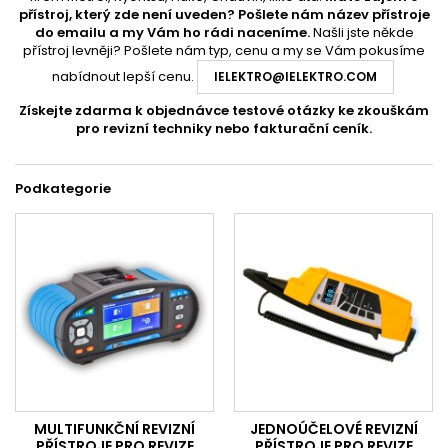
přístroj, který zde není uveden?
Pošlete nám název přístroje
do emailu a my Vám ho rádi naceníme.
Našli jste někde
přístroj levněji? Pošlete nám typ, cenu a my se Vám pokusíme
nabídnout lepší cenu.
IELEKTRO@IELEKTRO.COM
Získejte zdarma k objednávce testové otázky ke zkouškám
pro revizní techniky nebo fakturační ceník.
Podkategorie
MULTIFUNKČNÍ REVIZNÍ
JEDNOÚČELOVÉ REVIZNÍ
PŘÍSTROJE PRO REVIZE
PŘÍSTROJE PRO REVIZE