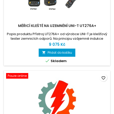
MĚŘICÍ KLEŠTĚ NA UZEMNĚNÍ UNI-T UT276A+
Popis produktu Přístroj UT276A+ od výrobce UNI-T je klešťový
tester zemnicích odporů. Na principu vzájemné indukce
může měřit zemnicí odpory bez rozpojování zemnicích
9 075 Kč
vodičů a bez pomocných elektrod, a to v uzemňovacích
soustavách s více zemniči i s jedním zemničem.
Přidat do košíku


Skladem
Pouze online
favorite_border