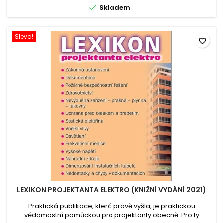

Skladem
umožňuje snadnou...
Sleva!
favorite_border
LEXIKON PROJEKTANTA ELEKTRO (KNIŽNÍ VYDÁNÍ 2021)
Praktická publikace, která právě vyšla, je praktickou
vědomostní pomůckou pro projektanty obecně. Pro ty