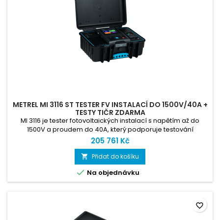
METREL MI 3116 ST TESTER FV INSTALACÍ DO 1500V/40A +
TESTY TIČR ZDARMA
MI 3116 je tester fotovoltaických instalací s napětím až do
1500V a proudem do 40A, který podporuje testování
bifaciálních panelů a vysoce účinných panelů.
205 761 Kč
Přidat do košíku


Na objednávku
favorite_border