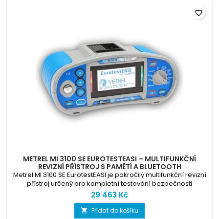
favorite_border
METREL MI 3100 SE EUROTESTEASI – MULTIFUNKČNÍ
REVIZNÍ PŘÍSTROJ S PAMĚTÍ A BLUETOOTH
Metrel MI 3100 SE EurotestEASI je pokročilý multifunkční revizní
přístroj určený pro kompletní testování bezpečnosti
elektrických instalací dle ČSN EN 61557. Oproti základní verzi S
29 463 Kč
disponuje vnitřní pamětí až pro 1800 měření, rozhraním
Bluetooth a USB pro bleskový přenos dat do PC či
Přidat do košíku

smartphonu. V kombinaci se softwaru Metrel ES Manager