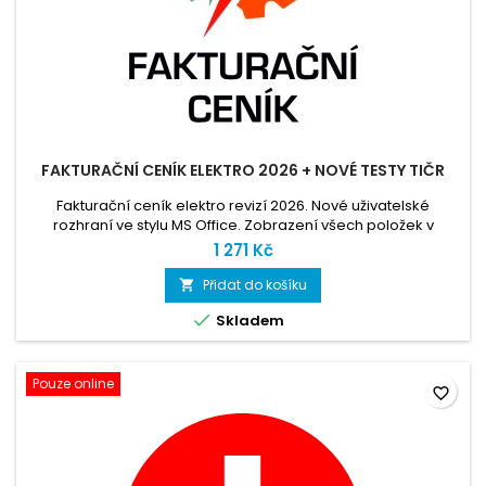
FAKTURAČNÍ CENÍK ELEKTRO 2026 + NOVÉ TESTY TIČR
Fakturační ceník elektro revizí 2026. Nové uživatelské
rozhraní ve stylu MS Office. Zobrazení všech položek v
jednom náhledu. Umožňuje informativní náhled sestavy
1 271 Kč
aktuální revizní zprávy, která obsahuje jen zadané položky.
Přidat do košíku


Skladem
Pouze online
favorite_border