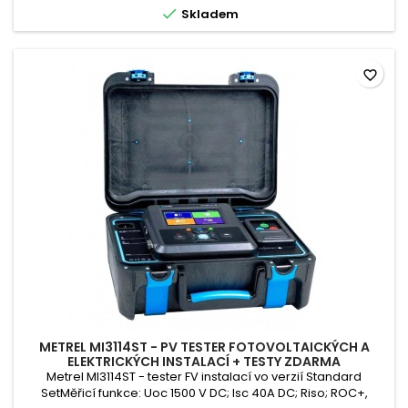

Skladem
favorite_border
METREL MI3114ST - PV TESTER FOTOVOLTAICKÝCH A
ELEKTRICKÝCH INSTALACÍ + TESTY ZDARMA
Metrel MI3114ST - tester FV instalací vo verzií Standard
SetMěřicí funkce: Uoc 1500 V DC; Isc 40A DC; Riso; ROC+,