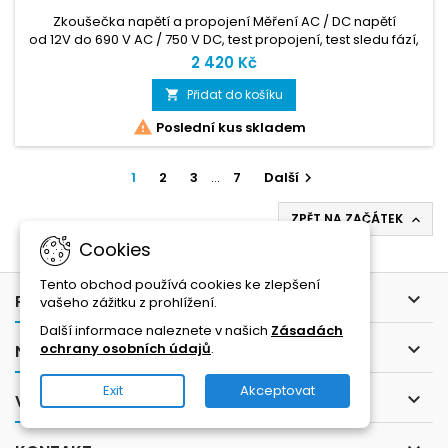
Zkoušečka napětí a propojení Měření AC / DC napětí
od 12V do 690 V AC / 750 V DC, test propojení, test sledu fází,
jednopólová detekce fáze, optický a akustický test propojení
2 420 Kč
se třemi hladinami indikace. Vysoká odolnost, odnímatelné
hroty a krytí IP 65, CAT IV / 600V. Plně v souladu s ČSN EN
Přidat do košíku

61243-3 ed.2: 2011.

Poslední kus skladem
1
2
3
…
7
Další

ZPĚT NA ZAČÁTEK

Cookies
Tento obchod používá cookies ke zlepšení

PRODUKTY
vašeho zážitku z prohlížení.
Další informace naleznete v našich
Zásadách

ochrany osobních údajů
.
NAŠE SPOLEČNOST
Exit
Akceptovat

VÁŠ ÚČET