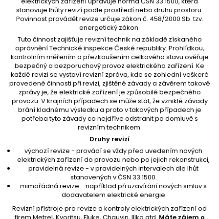
elektrických zařízení upravuje norma ČSN 33 1500, která
stanovuje lhůty revizí podle prostředí nebo druhu prostoru.
Povinnost provádět revize určuje zákon č. 458/2000 Sb. tzv.
energetický zákon.
Tuto činnost zajišťuje revizní technik na základě získaného
oprávnění Technické inspekce České republiky. Prohlídkou,
kontrolním měřením a přezkoušením celkového stavu ověřuje
bezpečný a bezporuchový provoz elektrického zařízení. Ke
každé revizi se vystaví
revizní zpráva
, kde se zohlední veškeré
provedené činnosti při revizi, zjištěné závady a závěrem takové
zprávy je, že elektrické zařízení je způsobilé bezpečného
provozu. V krajních případech se může stát, že vzniklé závady
brání kladnému výsledku a proto v takových případech je
potřeba tyto závady co nejdříve odstranit po domluvě s
revizním technikem.
Druhy revizí
výchozí revize - provádí se vždy před uvedením nových
elektrických zařízení do provozu nebo po jejich rekonstrukci,
pravidelná revize - v pravidelných intervalech dle lhůt
stanovených v ČSN 33 1500.
mimořádná revize - například při uzavírání nových smluv s
dodavatelem elektrické energie
Revizní přístroje pro revize a kontroly elektrických zařízení od
firem Metrel, Kyoritsu, Fluke, Chauvin, Illko atd.
Máte zájem o