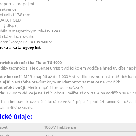
odporu a propojení
frekvence
í čelistí 17,8 mm
 DATA HOLD
ný displej
bilní s magnetickými závěsy TPAK
ická volba rozsahu
ostní kategorie
CAT IV/600 V
ručka
a
katalogový list
trická zkoušečka Fluke T6-1000
íky technologii FieldSense umístit vidlici kolem vodiče a hned uvidíte nap
t v bezpečí:
Měřte napětí až do 1 000 V st. vidlicí bez nutnosti měřicích kabe
lejší:
Není třeba otevírat kryty ani demontovat matice na vodičích.
t efektivněji:
Měřte napětí i proud současně.
de:
17,8mm vidlice je nejširší v oboru; měřte až do 200 A na vodičích 4/0 (1
kapacitní trasu k uzemnění, která ve většině případů prochází samotným uživat
tvím měřicího kabelu.
ické údaje:
apětí
1000 V FieldSense