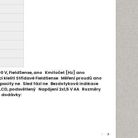
0 V, FieldSense, ano
Kmitočet [Hz]
ano
 kleští
Střídavé FieldSense
Měření proudů
ano
apacity
ne
Sled fází
ne
Bezdotyková indikace
LCD, podsvětlený
Napájení
2x1,5 V AA
Rozměry
 dodávky:
<
>