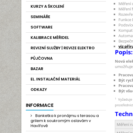
Měření 
KURZY A ŠKOLENÍ
Měření 
Rozevřen
SEMINÁŘE
Funkce
Podsvíce
SOFTWARE
Kompati
Automat
KALIBRACE MĚŘIDEL
Bezpečn
viz pří
REVIZNÍ SLUŽBY | REVIZE ELEKTRO
Popis:
PŮJČOVNA
Nová elek
umožňuje d
BAZAR
Pracova
EL. INSTALAČNÍ MATERIÁL
Být rych
Pracova
ODKAZY
Být všu
1
Vyžaduje 
INFORMACE
prostřednic
Techn
Banketka k pronájmu s terasou a
grilem k soukromým oslavám v
Měření n
Havířově