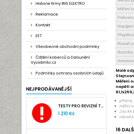
Měření 
Historie firmy IRIS ELEKTRO
Měření 
Reklamace
Frekvenc
Kontakt
Napájení
Přepěťov
EET
Rozsah p
Všeobecné obchodní podmínky
Rozměry
Čištění koberců a čalounění
Hmotnost
Vycistimto.cz
Malé od
Podmínky ochrany osobních údajů
Stejnos
Měření 
napětí
a
NEJPRODÁVANĚJŠÍ
61,1x259
přístroj
TESTY PRO REVIZNÍ TECHNIKY TIČR 2026
měřicí v
2 ks AA 
1 210 Kč
návod k
16 DAL