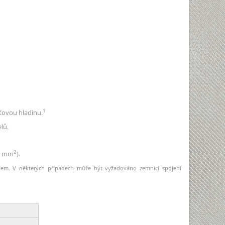
1
ěťovou hladinu.
lů.
2
20 mm
).
elem. V některých případech může být vyžadováno zemnicí spojení