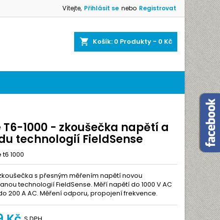
Vítejte,
Přihlásit se
nebo
Registrovat
×
×
×
edávání
Košík
0
Produkty -
0 Kč
amu
e
í
e T6-1000 - zkoušečka napětí a
du technologií FieldSense
e t6 1000
 zkoušečka s přesným měřením napětí novou
anou technologií FieldSense. Měří napětí do 1000 V AC
do 200 A AC. Měření odporu, propojení frekvence.
9 Kč
S DPH