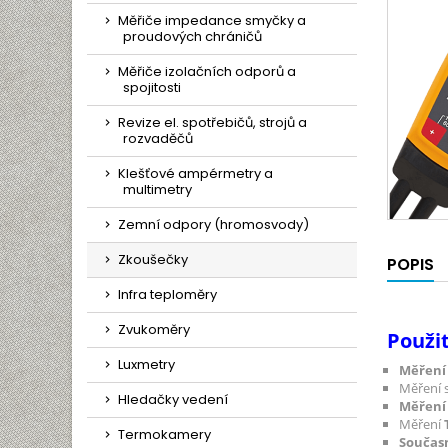
Měřiče impedance smyčky a
proudových chráničů
Měřiče izolačních odporů a
spojitosti
Revize el. spotřebičů, strojů a
rozvaděčů
Klešťové ampérmetry a
multimetry
Zemní odpory (hromosvody)
Zkoušečky
POPIS
Infra teploměry
Zvukoměry
Použit
Luxmetry
Měření
Měření 
Hledačky vedení
Měření 
Měření
Termokamery
Současn