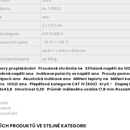
proudu
200 A
odporu
do 1 999
Ω
e
ano
2 x 1,5 V AA
á kategorie
CAT IV 600 V
racovních teplot
- 10 °C ÷ + 50 °C
asi 61,1 x 259,3 x 43,8 mm
 (včetně baterií)
asi 350 g
pory
propískávání
Proudové chrániče
ne
Střídavé napětí
do 100
měrné napětí
ano
Indikace polarity ss napětí
ano
Proudy pomocí
odporů
ano
Akustická indikace
ano
Měření teploty
ne
Měření k
no
HOLD
ano
Přepěťová kategorie
CAT IV (600)
Krytí
-
Displej
,3x43,8
Hmotnost
0,35
Průměr měřeného vodiče
17,8 mm Rozsah
odiče
baterie
 používání
ŠÍCH PRODUKTŮ VE STEJNÉ KATEGORII: