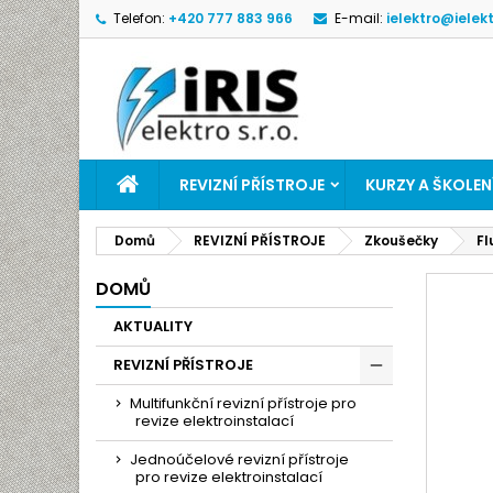
Telefon:
+420 777 883 966
E-mail:
ielektro@ielek
M
V
P
add_circle_outline
Mu
Ná
přá
DOMŮ
REVIZNÍ PŘÍSTROJE
KURZY A ŠKOLEN
Domů
REVIZNÍ PŘÍSTROJE
Zkoušečky
Fl
DOMŮ
AKTUALITY
REVIZNÍ PŘÍSTROJE
Multifunkční revizní přístroje pro
revize elektroinstalací
Jednoúčelové revizní přístroje
pro revize elektroinstalací