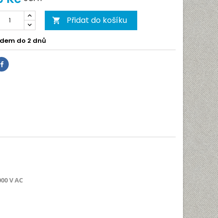
Přidat do košíku

dem do 2 dnů
Sdílet
00 V AC