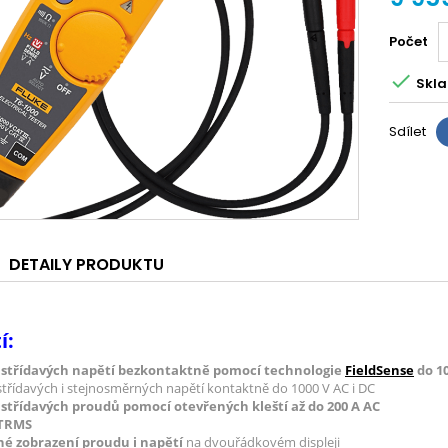
Počet

Skla
Sdílet
DETAILY PRODUKTU
í:
 střídavých napětí bezkontaktně pomocí technologie
FieldSense
do 10
střídavých i stejnosměrných napětí kontaktně do 1000 V AC i DC
střídavých proudů pomocí otevřených kleští až do 200 A AC
TRMS
é zobrazení proudu i napětí
na dvouřádkovém displeji