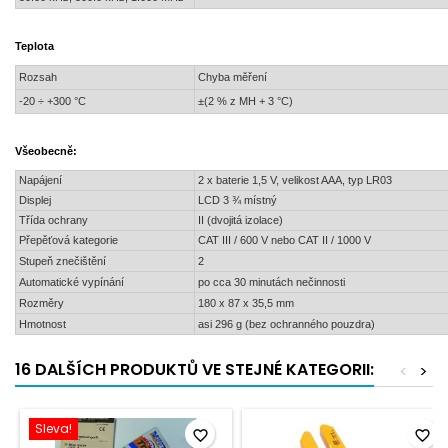
Teplota
Rozsah
Chyba měření
-20 ÷ +300 °C
±(2 % z MH + 3 °C)
Všeobecně:
Napájení
2 x baterie 1,5 V, velikost AAA, typ LR03
Displej
LCD 3 ¾ místný
Třída ochrany
II (dvojitá izolace)
Přepěťová kategorie
CAT III / 600 V nebo CAT II / 1000 V
Stupeň znečištění
2
Automatické vypínání
po cca 30 minutách nečinnosti
Rozměry
180 x 87 x 35,5 mm
Hmotnost
asi 296 g (bez ochranného pouzdra)
16 DALŠÍCH PRODUKTŮ VE STEJNÉ KATEGORII:
<
>
Sleva!
favorite_border
favorite_border