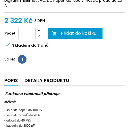
Digitální multimetr. AC/DC napětí do 1000 V, AC/DC proud do 20
A.
2 322 Kč
S DPH
Přidat do košíku
Počet


Skladem do 3 dnů
Sdílet
Sdílet
POPIS
DETAILY PRODUKTU
Funkce a vlastnosti přístroje:
měření:
- ss a stř. napětí do 1000 V
- ss a stř. proudů do 20 A
- odporů do 40 MΩ
- kapacity do 3000 μF