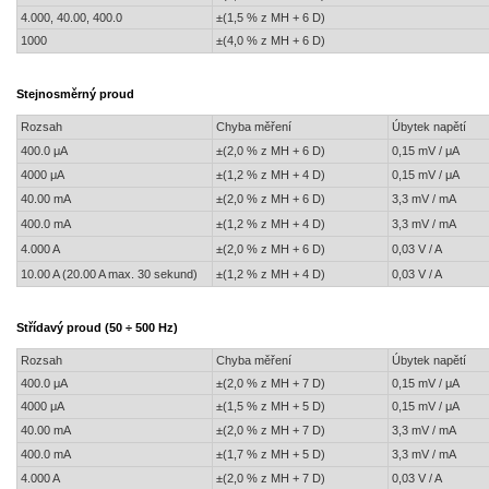
4.000, 40.00, 400.0
±(1,5 % z MH + 6 D)
1000
±(4,0 % z MH + 6 D)
Stejnosměrný proud
Rozsah
Chyba měření
Úbytek napětí
400.0 μA
±(2,0 % z MH + 6 D)
0,15 mV / μA
4000 μA
±(1,2 % z MH + 4 D)
0,15 mV / μA
40.00 mA
±(2,0 % z MH + 6 D)
3,3 mV / mA
400.0 mA
±(1,2 % z MH + 4 D)
3,3 mV / mA
4.000 A
±(2,0 % z MH + 6 D)
0,03 V / A
10.00 A (20.00 A max. 30 sekund)
±(1,2 % z MH + 4 D)
0,03 V / A
Střídavý proud (50 ÷ 500 Hz)
Rozsah
Chyba měření
Úbytek napětí
400.0 μA
±(2,0 % z MH + 7 D)
0,15 mV / μA
4000 μA
±(1,5 % z MH + 5 D)
0,15 mV / μA
40.00 mA
±(2,0 % z MH + 7 D)
3,3 mV / mA
400.0 mA
±(1,7 % z MH + 5 D)
3,3 mV / mA
4.000 A
±(2,0 % z MH + 7 D)
0,03 V / A