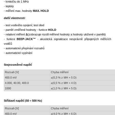
- kmitočtu do 1 MHz
- teploty
- měření max. hodnoty
MAX. HOLD
další vlastnosti:
- test vodivého spojení; test diod
- paměť změřené hodnoty - funkce
HOLD
- relativní měření
Δ
(zobrazuje rozdíl měřené hodnoty a hodnoty uložené v paměti)
- funkce
BEEP-JACK™
- akustická signalizace nesprávně připojených měřicích
vodičů
- automatické přepínání rozsahů
- automatické vypínání
Stejnosměrné napětí
Rozsah [V]
Chyba měření
400.0 mV
±(0,3 % z MH + 5 D)
4.000, 40.00, 400.0
±(0,5 % z MH + 4 D)
1000
±(1,0 % z MH + 5 D)
Střídavé napětí (50 ÷ 500 Hz)
Rozsah [V]
Chyba měření
400.0 mV
±(4,0 % z MH + 6 D)