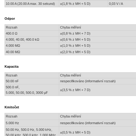
10.00 A (20.00 A max. 30 sekund)
±(1,8 % z MH + 5 D)
0,03 V / A
Odpor
Rozsah
Chyba měření
400.0 Ω
±(0,8 % z MH + 7 D)
4.000, 40.00, 400.0 kΩ
±(0,6 % z MH + 5 D)
4.000 MΩ
±(1,0 % z MH + 5 D)
40.00 MΩ
±(2,0 % z MH + 5 D)
Kapacita
Rozsah
Chyba měření
50.00 nF
nespecifikováno (informativní rozsah)
500.0 nF,
±(3,5 % z MH + 7 D)
5.000, 50.00, 500.0, 3000 μF
Kmitočet
Rozsah
Chyba měření
5.000 Hz
nespecifikováno (informativní rozsah)
50.00 Hz, 500.0 Hz, 5.000 kHz,
±(0,5 % z MH + 5 D)
50.00 kHz, 500.0 kHz, 1.000 MHz