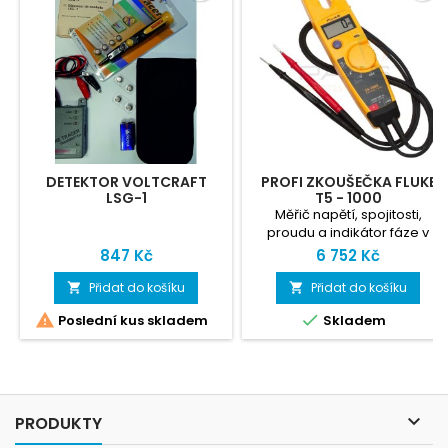
DETEKTOR VOLTCRAFT
PROFI ZKOUŠEČKA FLUKE
LSG-1
T5 - 1000
Měřič napětí, spojitosti,
proudu a indikátor fáze v
jednom. Pouze přepínačem
847 Kč
6 752 Kč
zvolíte měření napětí, odporu
nebo proudu a zkoušečka se
Přidat do košíku
Přidat do košíku


o ostatní postará sama,


Poslední kus skladem
Skladem
proud do 100A, ac/dc napětí
do 1000V

PRODUKTY