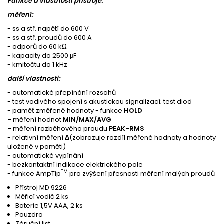
Funkce a vlastnosti přístroje:
měření:
- ss a stř. napětí do 600 V
- ss a stř. proudů do 600 A
- odporů do 60 kΩ
- kapacity do 2500 μF
- kmitočtu do 1 kHz
další vlastnosti:
- automatické přepínání rozsahů
- test vodivého spojení s akustickou signalizací; test diod
- paměť změřené hodnoty - funkce
HOLD
-
měření hodnot
MIN/MAX/AVG
-
měření rozběhového proudu
PEAK-RMS
- relativní měření
Δ
(zobrazuje rozdíl měřené hodnoty a hodnoty
uložené v paměti)
- automatické vypínání
- bezkontaktní indikace elektrického pole
TM
- funkce AmpTip
pro zvýšení přesnosti měření malých proudů
Přístroj MD 9226
Měřicí vodič 2 ks
Baterie 1,5V AAA, 2 ks
Pouzdro
Záruční list