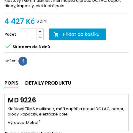
Klešťový TRMS multimetr, měří napětí a proud DC i AC, odpor,
diody, kapacity, elektrické pole
4 427 Kč
S DPH
Přidat do košíku
Počet


Skladem do 3 dnů
Sdílet
Sdílet
POPIS
DETAILY PRODUKTU
MD 9226
Klešťový TRMS multimetr, měří napětí a proud DC i AC, odpor,
diody, kapacity, elektrické pole.
®
Výrobce: Metrel