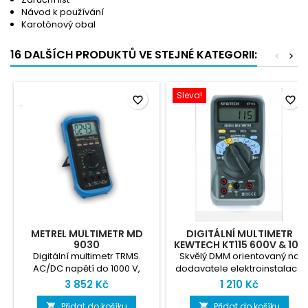
Návod k používání
Karotónový obal
16 DALŠÍCH PRODUKTŮ VE STEJNÉ KATEGORII:
<
>
Sleva!
favorite_border
favorite_border
METREL MULTIMETR MD
DIGITÁLNÍ MULTIMETR
9030
KEWTECH KT115 600V & 10A
AC/DC
Digitální multimetr TRMS.
Skvělý DMM orientovaný na
AC/DC napětí do 1000 V,
dodavatele elektroinstalace
AC/DC proud do 20 A.
- silný, spolehlivý a robustní
3 852 Kč
1 210 Kč
Přidat do košíku
Přidat do košíku

