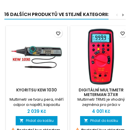
16 DALŠÍCH PRODUKTŮ VE STEJNÉ KATEGORII:
<
>
favorite_border
favorite_border
KYORITSU KEW 1030
DIGITÁLNÍ MULTIMETR
METERMAN 37XR
Multimetr ve tvaru pera, měří
Multimetr TRMS je vhodný
odpor a napětí, kapacitu
zejména pro práci v
spojitost
laboratorních podmínkách. K
2 039 Kč
4 001 Kč
tomu ho předurčuje přesnost
0,1 %, citlivost 10 000 digitů,
Přidat do košíku
Přidat do košíku


funkce pro měření