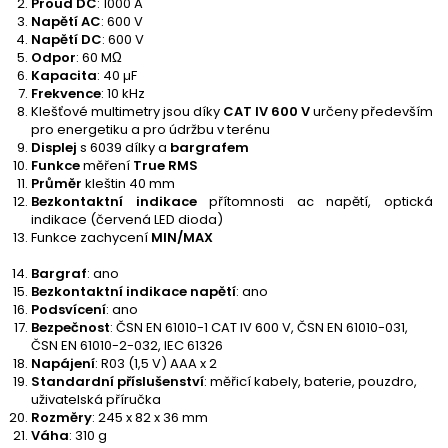
Proud DC
: 1000 A
Napětí AC
: 600 V
Napětí DC
: 600 V
Odpor
: 60 MΩ
Kapacita
: 40 µF
Frekvence
: 10 kHz
Klešťové multimetry jsou díky
CAT IV 600 V
určeny především
pro energetiku a pro údržbu v terénu
Displej
s 6039 dílky a
bargrafem
Funkce
měření
True RMS
Průměr
kleštin 40 mm
Bezkontaktní indikace
přítomnosti ac napětí, optická
indikace (červená LED dioda)
Funkce zachycení
MIN/MAX
Bargraf
: ano
Bezkontaktní indikace napětí
: ano
Podsvícení
: ano
Bezpečnost
: ČSN EN 61010-1 CAT IV 600 V, ČSN EN 61010-031,
ČSN EN 61010-2-032, IEC 61326
Napájení
: R03 (1,5 V) AAA x 2
Standardní příslušenství
: měřicí kabely, baterie, pouzdro,
uživatelská příručka
Rozměry
: 245 x 82 x 36 mm
Váha
: 310 g