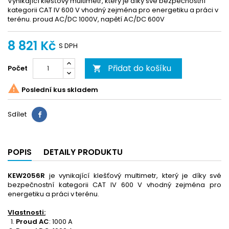
Vynikající klešťový multimetr, který je díky své bezpečnostní
kategorii CAT IV 600 V vhodný zejména pro energetiku a práci v
terénu. proud AC/DC 1000V, napětí AC/DC 600V
8 821 Kč
S DPH
Přidat do košíku
Počet


Poslední kus skladem
Sdílet
Sdílet
POPIS
DETAILY PRODUKTU
KEW2056R
je vynikající klešťový multimetr, který je díky své
bezpečnostní kategorii CAT IV 600 V vhodný zejména pro
energetiku a práci v terénu.
Vlastnosti:
Proud AC
: 1000 A