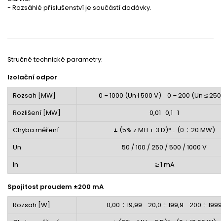
- Rozsáhlé příslušenství je součástí dodávky.
Stručné technické parametry:
Izolační odpor
Rozsah [M
W]
0 ÷ 1000 (Un
ł
500 V) 0 ÷ 200 (Un ≤ 250
Rozlišení [M
W]
0,01 0,1 1
Chyba měření
± (5% z MH + 3 D)*... (0 ÷ 20 M
W
)
Un
50 / 100 / 250 / 500 / 1000 V
In
≥ 1 mA
Spojitost proudem
±
200 mA
Rozsah [
W]
0,00 ÷ 19,99 20,0 ÷ 199,9 200 ÷ 199