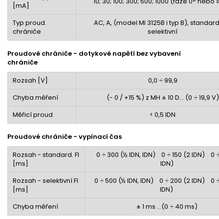
10; 30; 100; 300; 500; 1000 (fáze 0° nebo 
[m
A]
Typ proud.
AC, A, (model MI 3125B i typ B), standar
chrániče
selektivní
Proudové chrániče - dotykové napětí bez vybavení
chrániče
Rozsah [V
]
0,0 ÷ 99,9
Chyba měření
(- 0 / +15 %) z MH ± 10 D... (0 ÷ 19,9 V)
Měřicí proud
< 0,5 I
D
N
Proudové chrániče - vypínací čas
Rozsah - standard. FI
0 ÷ 300 (½ I
D
N, I
D
N) 0 ÷ 150 (2 I
D
N) 0 ÷
[ms
]
I
D
N)
Rozsah - selektivní FI
0 ÷ 500 (½ I
D
N, I
D
N) 0 ÷ 200 (2 I
D
N) 0 ÷
[ms
]
I
D
N)
Chyba měření
± 1 ms ...(0 ÷ 40 ms)