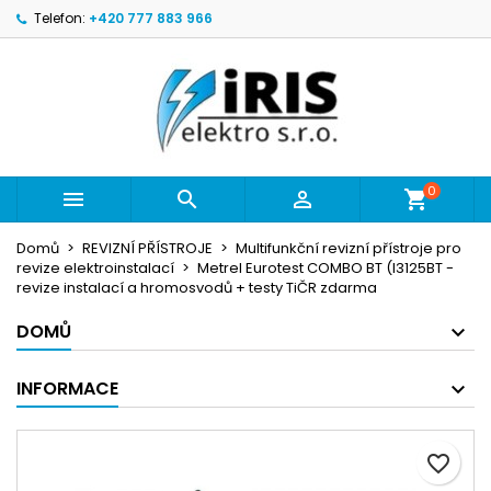
Telefon:
+420 777 883 966
Můj seznam přání
Vytvořit seznam přání
Přihlásit se
Vytvořit nový seznam
add_circle_outline
Musíte být přihlášen, abyste si mohli výrobky uložit do své
Název seznamu přání
seznamu přání.
Zrušit
Přihl
0



Zrušit
Vytvořit seznam
Domů
REVIZNÍ PŘÍSTROJE
Multifunkční revizní přístroje pro
revize elektroinstalací
Metrel Eurotest COMBO BT (I3125BT -
revize instalací a hromosvodů + testy TiČR zdarma
DOMŮ
INFORMACE
favorite_border