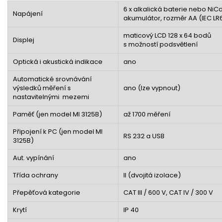
6 x alkalická baterie nebo Ni
Napájení
akumulátor, rozměr AA (IEC LR
maticový LCD 128 x 64 bodů
Displej
s možností podsvětlení
Optická i akustická indikace
ano
Automatické srovnávání
výsledků měření s
ano (lze vypnout)
nastavitelnými mezemi
Paměť (jen model MI 3125B)
až 1700 měření
Připojení k PC (jen model MI
RS 232 a USB
3125B)
Aut. vypínání
ano
Třída ochrany
II (dvojitá izolace)
Přepěťová kategorie
CAT III / 600 V, CAT IV / 300 V
Krytí
IP 40