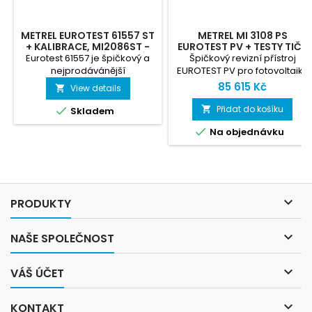
METREL EUROTEST 61557 ST
METREL MI 3108 PS
+ KALIBRACE, MI2086ST -
EUROTEST PV + TESTY TIČR
MULTIFUNKČNÍ REVIZNÍ
ZDARMA
Eurotest 61557 je špičkový a
Špičkový revizní přístroj
PŘÍSTROJ + TESTY TIČR
nejprodávánější
EUROTEST PV pro fotovoltaiku
ZDARMA
profesionální multifunkční
a revize elektroinstalací.
85 615 Kč
View details

revizní přístroj pro provádění
Verze Pro Set má rozšířené
revizí dle požadavků ČSN
příslušenství
Přidat do košíku


Skladem
332000-6-61.

Na objednávku

PRODUKTY

NAŠE SPOLEČNOST

VÁŠ ÚČET

KONTAKT