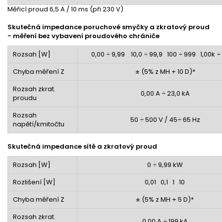
Měřicí proud 6,5 A / 10 ms (při 230 V)
Skutečná impedance poruchové smyčky a zkratový proud
- měření bez vybavení proudového chrániče
Rozsah [
W]
0,00 ÷ 9,99 10,0 ÷ 99,9 100 ÷ 999 1,00k ÷
Chyba měření Z
± (5% z MH + 10 D)*
Rozsah zkrat.
0,00 A ÷ 23,0 kA
proudu
Rozsah
50 ÷ 500 V / 45÷ 65 Hz
napětí/kmitočtu
Skutečná impedance sítě a zkratový proud
Rozsah [
W]
0 ÷ 9,99 k
W
Rozlišení [
W
]
0,01 0,1 1 10
Chyba měření Z
± (5% z MH + 5 D)*
Rozsah zkrat.
0,00 A ÷ 199 kA