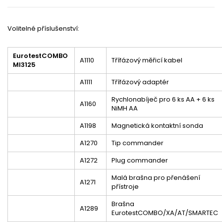
Volitelné příslušenství:
EurotestCOMBO
A1110
Třífázový měřicí kabel
MI3125
A1111
Třífázový adaptér
Rychlonabíječ pro 6 ks AA + 6 ks
A1160
NiMH AA
A1198
Magnetická kontaktní sonda
A1270
Tip commander
A1272
Plug commander
Malá brašna pro přenášení
A1271
přístroje
Brašna
A1289
EurotestCOMBO/XA/AT/SMARTEC