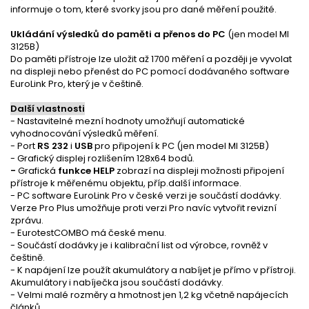
informuje o tom, které svorky jsou pro dané měření použité.
Ukládání výsledků do paměti a přenos do PC
(jen model MI
3125B)
Do paměti přístroje lze uložit až 1700 měření a později je vyvolat
na displeji nebo přenést do PC pomocí dodávaného software
EuroLink Pro, který je v češtině.
Další vlastnosti
- Nastavitelné mezní hodnoty umožňují automatické
vyhodnocování výsledků měření.
- Port
RS 232
i
USB
pro připojení k PC (jen model MI 3125B)
- Grafický displej rozlišením 128x64 bodů.
-
Grafická
funkce HELP
zobrazí na displeji možnosti připojení
přístroje k měřenému objektu, příp.další informace.
- PC software EuroLink Pro v české verzi je součástí dodávky.
Verze Pro Plus umožňuje proti verzi Pro navíc vytvořit revizní
zprávu.
- EurotestCOMBO má české menu.
- Součástí dodávky je i kalibrační list od výrobce, rovněž v
češtině.
- K napájení lze použít akumulátory a nabíjet je přímo v přístroji.
Akumulátory i nabíječka jsou součástí dodávky.
- Velmi malé rozměry a hmotnost jen 1,2 kg včetně napájecích
článků.