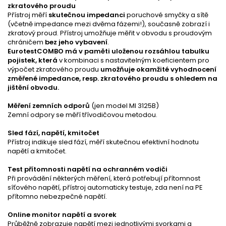
zkratového proudu
Přístroj měří
skutečnou impedanci
poruchové smyčky a sítě
(včetně impedance mezi dvěma fázemi!), současně zobrazí i
zkratový proud. Přístroj umožňuje měřit v obvodu s proudovým
chráničem
bez jeho vybavení
.
EurotestCOMBO má v paměti uloženou rozsáhlou tabulku
pojistek, která
v kombinaci s nastavitelným koeficientem pro
výpočet zkratového proudu
umožňuje okamžité vyhodnocení
změřené impedance, resp. zkratového proudu s ohledem na
jištění obvodu.
Měření zemních odporů
(jen model MI 3125B)
Zemní odpory se měří třívodičovou metodou.
Sled fází, napětí, kmitočet
Přístroj indikuje sled fází, měří skutečnou efektivní hodnotu
napětí a kmitočet.
Test přítomnosti napětí na ochranném vodiči
Při provádění některých měření, která potřebují přítomnost
síťového napětí, přístroj automaticky testuje, zda není na PE
přítomno nebezpečné napětí.
Online monitor napětí a svorek
Průběžně zobrazuje napětí mezi jednotlivými svorkami a