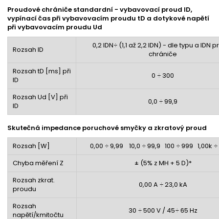
Proudové chrániče standardní - vybavovací proud I
D
,
vypínací čas při vybavovacím proudu t
D
a dotykové napětí
při vybavovacím proudu Ud
0,2 I
D
N÷ (1,1 až 2,2 I
D
N) - dle typu a I
D
N p
Rozsah I
D
chrániče
Rozsah t
D
[ms
]
při
0 ÷ 300
I
D
Rozsah Ud [V] při
0,0 ÷ 99,9
I
D
Skutečná impedance poruchové smyčky a zkratový proud
Rozsah [
W]
0,00 ÷ 9,99 10,0 ÷ 99,9 100 ÷ 999 1,00k ÷
Chyba měření Z
± (5% z MH + 5 D)*
Rozsah zkrat.
0,00 A ÷ 23,0 kA
proudu
Rozsah
30 ÷ 500 V / 45÷ 65 Hz
napětí/kmitočtu