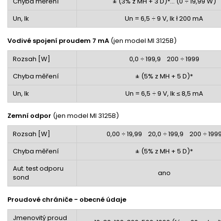
Chyba měření
± (3% z MH + 3 D)*... (0 ÷ 19,99
W
)
Un, Ik
Un = 6,5 ÷ 9 V, Ik
ł
200 mA
Vodivé spojení proudem 7 mA
(jen model MI 3125B)
Rozsah [
W]
0,0 ÷ 199,9 200 ÷ 1999
Chyba měření
± (5% z MH + 5 D)*
Un, Ik
Un = 6,5 ÷ 9 V, Ik ≤ 8,5 mA
Zemní odpor
(jen model MI 3125B)
Rozsah [
W]
0,00 ÷ 19,99 20,0 ÷ 199,9 200 ÷ 199
Chyba měření
± (5% z MH + 5 D)*
Aut. test odporu
ano
sond
Proudové chrániče - obecné údaje
Jmenovitý proud