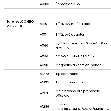
A1303
Řemen do ruky
EurotestCOMBO
A1110
Třífázový měřicí kabel
MI3225BT
A1111
Třífázový adaptér
Rychlonabíječ pro 6 ks AA + 6 ks
A1160
NiMH AA
A1196
PC SW EuroLink PRO Plus
A1198
Magnetická kontaktní sonda
A1270
Tip commander
A1272
Plug commander
Malá brašna pro přenášení
A1271
přístroje
Brašna
A1289
EurotestCOMBO/XA/AT/SMARTEC