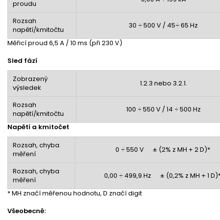
proudu
Rozsah
30 ÷ 500 V / 45÷ 65 Hz
napětí/kmitočtu
Měřicí proud 6,5 A / 10 ms (při 230 V)
Sled fází
Zobrazený
1.2.3 nebo 3.2.1.
výsledek
Rozsah
100 ÷ 550 V / 14 ÷ 500 Hz
napětí/kmitočtu
Napětí a kmitočet
Rozsah, chyba
0 ÷ 550 V ± (2% z MH + 2 D)*
měření
Rozsah, chyba
0,00 ÷ 499,9 Hz ± (0,2% z MH + 1 D)
měření
* MH značí měřenou hodnotu, D značí digit
Všeobecně: