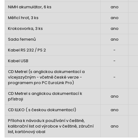
NiMH akumulátor, 6 ks
ano
Měřicí hrot, 3 ks
ano
Krokosvorka, 3 ks
ano
Sada řemenů
ano
Kabel RS 232 / PS 2
-
Kabel USB
-
CD Metrel (s anglickou dokumentací a
vícejazyčným - včetně české verze -
-
programem pro PC EuroLink Pro)
CD Metrel s anglickou dokumentací k
ano
přístroji
CD ILLKO ( s českou dokumentací)
ano
Příloha k návodu k používání v češtině,
kalibrační list od výrobce v češtině, záruční
ano
list, kartónový obal