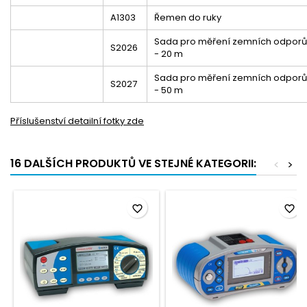
A1303
Řemen do ruky
Sada pro měření zemních odporů
S2026
- 20 m
Sada pro měření zemních odporů
S2027
- 50 m
Příslušenství detailní fotky zde
16 DALŠÍCH PRODUKTŮ VE STEJNÉ KATEGORII:
<
>
favorite_border
favorite_border