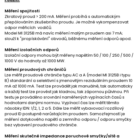
Měření spojitosti
Zkratový proud
>
200 mA. Měření probíhá s automatickým
přepólováním zkušebního proudu. Je možné vykompenzovat
odpor měřicích vodičů.
Model MI 3125B má navíc měření malým proudem asi 7 mA
;
slouží k "propískávání" obvodů, běžnému měření odporů apod.
Měření izolačních odporů
Izolační odpory mohou být měřeny napětím 50 / 100 / 250 / 500 /
1000 V do hodnoty až 1000 M
W
.
Měření proudových chráničů
Lze měřit proudové chrániče typu AC a A (model MI 3125B i typu
B) standardní a selektivní s jmenovitým reziduálním proudem 10
mA až 1000 mA. Test lze provádět jak manuálně, tak automaticky
a každý test lze provést jak kladnou, tak zápornou půlvlnou. Při
testu je prováděno srovnání naměřených vypínacích časů s
hodnotami danými normou. Vypínací čas lze měřit těmito
násobky I
D
N: 1/2, 1, 2 a 5. Dále lze měřit vybavovací rozdílový
proud I
D
postupně narůstajícím proudem. Samozřejmostí je
měření dotykového napětí a zemního odporu / odporu smyčky
bez vybavení proudového chrániče.
Měření skutečné impedance poruchové smyčky/sítě a