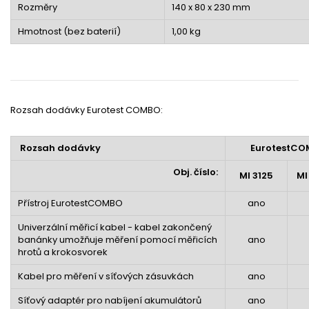
Rozměry
140 x 80 x 230 mm
Hmotnost (bez baterií)
1,00 kg
Rozsah dodávky Eurotest COMBO:
Rozsah dodávky
EurotestCO
Obj. číslo:
MI 3125
MI
Přístroj EurotestCOMBO
ano
Univerzální měřicí kabel - kabel zakončený
banánky umožňuje měření pomocí měřicích
ano
hrotů a krokosvorek
Kabel pro měření v síťových zásuvkách
ano
Síťový adaptér pro nabíjení akumulátorů
ano