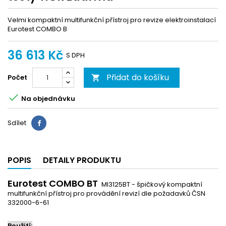
Velmi kompaktní multifunkční přístroj pro revize elektroinstalací
Eurotest COMBO B
36 613 Kč
S DPH
Přidat do košíku
Počet


Na objednávku
Sdílet
Sdílet
POPIS
DETAILY PRODUKTU
Eurotest COMBO BT
MI3125BT - špičkový kompaktní
multifunkční přístroj pro provádění revizí dle požadavků ČSN
332000-6-61
Použití: